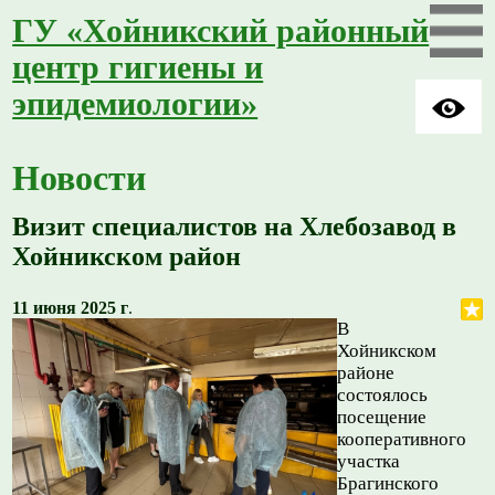
ГУ «Хойникский районный
центр гигиены и
эпидемиологии»
Новости
Визит специалистов на Хлебозавод в
Хойникском район
11 июня 2025 г
.
В
Хойникском
районе
состоялось
посещение
кооперативного
участка
Брагинского